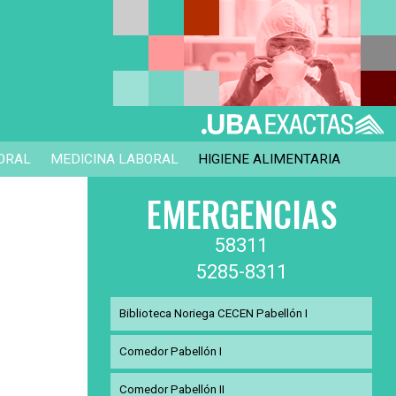
ORAL
MEDICINA LABORAL
HIGIENE ALIMENTARIA
EMERGENCIAS
58311
5285-8311
Biblioteca Noriega CECEN Pabellón I
Comedor Pabellón I
Comedor Pabellón II