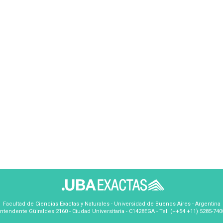
Facultad de Ciencias Exactas y Naturales - Universidad de Buenos Aires - Argentina
Intendente Güiraldes 2160 - Ciudad Universitaria - C1428EGA - Tel. (++54 +11) 5285-740