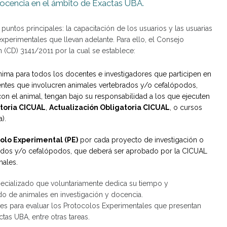
docencia en el ámbito de Exactas UBA.
 puntos principales: la capacitación de los usuarios y las usuarias
experimentales que llevan adelante. Para ello, el Consejo
n (CD) 3141/2011 por la cual se establece:
nima para todos los docentes e investigadores que participen en
centes que involucren animales vertebrados y/o cefalópodos,
con el animal, tengan bajo su responsabilidad a los que ejecuten
toria CICUAL
,
Actualización Obligatoria CICUAL
, o cursos
).
olo Experimental (PE)
por cada proyecto de investigación o
ados y/o cefalópodos, que deberá ser aprobado por la CICUAL
males.
cializado que voluntariamente dedica su tiempo y
o de animales en investigación y docencia.
s para evaluar los Protocolos Experimentales que presentan
tas UBA, entre otras tareas.