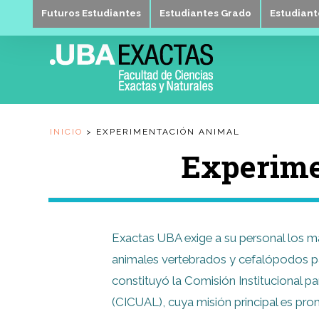
Futuros Estudiantes
Estudiantes Grado
Estudian
INICIO
>
EXPERIMENTACIÓN ANIMAL
Experime
Exactas UBA exige a su personal los má
animales vertebrados y cefalópodos para
constituyó la Comisión Institucional p
(CICUAL), cuya misión principal es pro