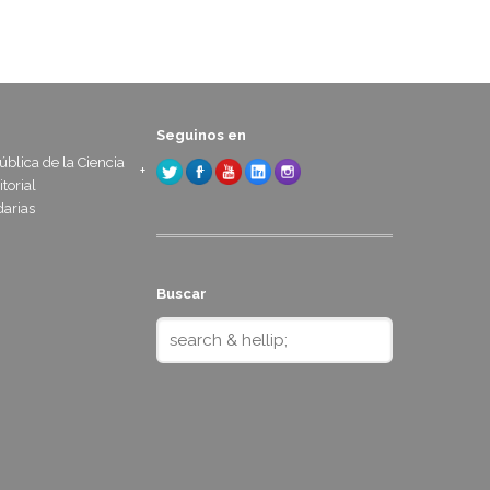
Seguinos en
blica de la Ciencia
itorial
arias
Buscar