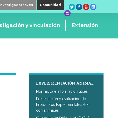
Investigadoras/es
Comunidad
stigación y vinculación
Extensión
EXPERIMENTACIÓN ANIMAL
Normativa e información útiles
Presentación y evaluación de
Protocolos Experimentales (PE)
con animales
Capacitación Obligatoria CICUAL