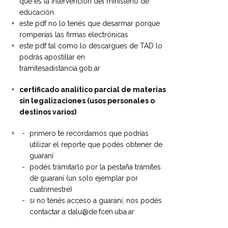
que es la intervención del ministerio de
educación.
este pdf no lo tenés que desarmar porque
romperías las firmas electrónicas
este pdf tal como lo descargues de TAD lo
podrás apostillar en
tramitesadistancia.gob.ar
certificado analítico parcial de materias
sin legalizaciones (usos personales o
destinos varios)
primero te recordamos que podrías
utilizar el reporte que podés obtener de
guaraní
podés trámitarlo por la pestaña trámites
de guaraní (un solo ejemplar por
cuatrimestre)
si no tenés acceso a guaraní, nos podés
contactar a dalu@de.fcen.uba.ar