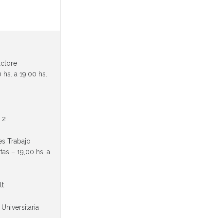
lclore
 hs. a 19,00 hs.
 2
es Trabajo
as – 19,00 hs. a
lt
 Universitaria