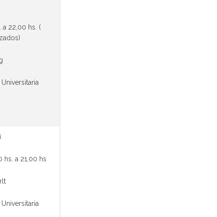
2,00 hs. (
nzados)
ng
 Universitaria
i
 hs. a 21,00 hs
rlt
 Universitaria