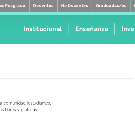
tes Posgrado
Docentes
No Docentes
Graduadas/os
Institucional
Enseñanza
Inve
la comunidad (estudiantes,
 libres y gratuitas.