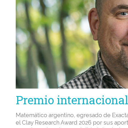
Premio internaciona
Matemático argentino, egresado de Exact
el Clay Research Award 2026 por sus aport