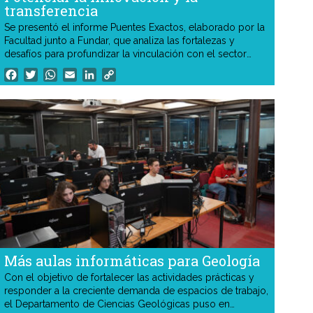
transferencia
Se presentó el informe Puentes Exactos, elaborado por la
Facultad junto a Fundar, que analiza las fortalezas y
desafíos para profundizar la vinculación con el sector
productivo. El trabajo sirvió de base para la creación de
Facebook
Twitter
WhatsApp
Email
LinkedIn
Copy
una nueva secretaría y para el diseño institucional del Polo
Link
Exactas.
Más aulas informáticas para Geología
Con el objetivo de fortalecer las actividades prácticas y
responder a la creciente demanda de espacios de trabajo,
el Departamento de Ciencias Geológicas puso en