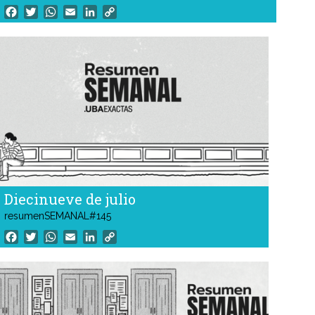
funcionamiento tres nuevas aulas informáticas equipadas
Facebook
Twitter
WhatsApp
Email
LinkedIn
Copy
con 66 computadoras. La iniciativa forma parte de un
Link
proyecto integral de la Facultad destinado a ampliar y
modernizar la infraestructura digital. Fue llevada a cabo de
manera conjunta por el Departamento y las secretarías
Académica, General y Técnica.
Diecinueve de julio
resumenSEMANAL#145
Facebook
Twitter
WhatsApp
Email
LinkedIn
Copy
Link