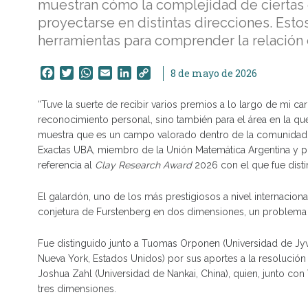
muestran cómo la complejidad de ciertas 
proyectarse en distintas direcciones. Esto
herramientas para comprender la relación e
Facebook
Twitter
WhatsApp
Email
LinkedIn
Copy
8 de mayo de 2026
Link
“Tuve la suerte de recibir varios premios a lo largo de mi ca
reconocimiento personal, sino también para el área en la qu
muestra que es un campo valorado dentro de la comunidad 
Exactas UBA, miembro de la Unión Matemática Argentina y pro
referencia al
Clay Research Award
2026 con el que fue disti
El galardón, uno de los más prestigiosos a nivel internaciona
conjetura de Furstenberg en dos dimensiones, un problema ce
Fue distinguido junto a Tuomas Orponen (Universidad de Jyvä
Nueva York, Estados Unidos) por sus aportes a la resolució
Joshua Zahl (Universidad de Nankai, China), quien, junto co
tres dimensiones.