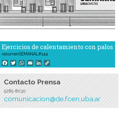
Ejercicios de calentamiento con palos
resumenSEMANAL#144
Facebook
Twitter
WhatsApp
Email
LinkedIn
Copy
Link
Contacto Prensa
5285-8030
comunicacion@de.fcen.uba.ar