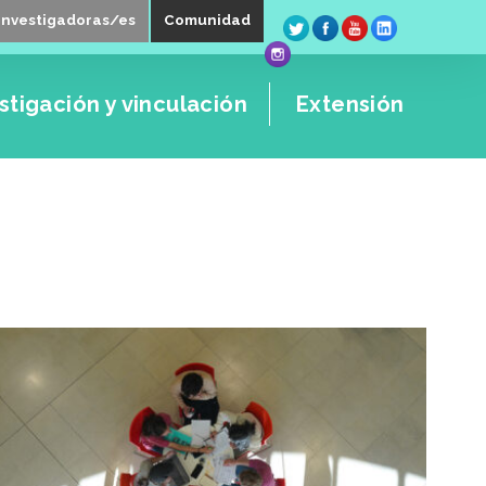
Investigadoras/es
Comunidad
stigación y vinculación
Extensión