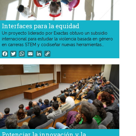
Interfaces para la equidad
Un proyecto liderado por Exactas obtuvo un subsidio
internacional para estudiar la violencia basada en género
en carreras STEM y codiseñar nuevas herramientas
digitales e institucionales que mejoren la prevención, el
Facebook
Twitter
WhatsApp
Email
LinkedIn
Copy
acompañamiento y las trayectorias académicas de
Link
mujeres y diversidades.
Potenciar la innovación y la