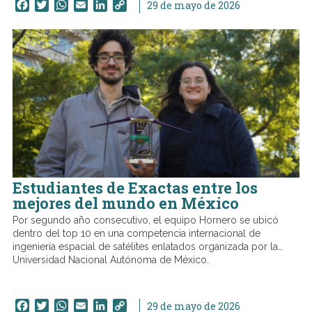
Facebook
Twitter
WhatsApp
Email
LinkedIn
Copy
29 de mayo de 2026
Link
Estudiantes de Exactas entre los
mejores del mundo en México
Por segundo año consecutivo, el equipo Hornero se ubicó
dentro del top 10 en una competencia internacional de
ingeniería espacial de satélites enlatados organizada por la
Universidad Nacional Autónoma de México.
Facebook
Twitter
WhatsApp
Email
LinkedIn
Copy
29 de mayo de 2026