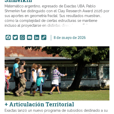
Matemático argentino, egresado de Exactas UBA, Pablo
Shmerkin fue distinguido con el Clay Research Award 2026 por
sus aportes en geometría fractal. Sus resultados muestran
cómo la complejidad de ciertas estructuras se mantiene
incluso al proyectarse en distintas direcciones. Estos
desarrollos teóricos aportan nuevas herramientas para
comprender la relación entre distintas áreas de la matemática.
Facebook
Twitter
WhatsApp
Email
LinkedIn
Copy
8 de mayo de 2026
Link
+ Articulación Territorial
Exactas lanzó un nuevo programa de subsidios destinado a su