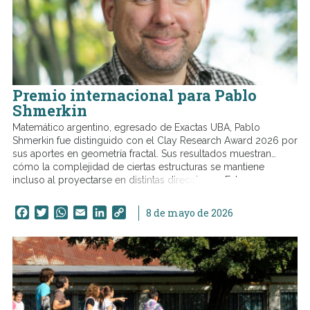
Premio internacional para Pablo
Shmerkin
Matemático argentino, egresado de Exactas UBA, Pablo
Shmerkin fue distinguido con el Clay Research Award 2026 por
sus aportes en geometría fractal. Sus resultados muestran
cómo la complejidad de ciertas estructuras se mantiene
incluso al proyectarse en distintas direcciones. Estos
desarrollos teóricos aportan nuevas herramientas para
comprender la relación entre distintas áreas de la matemática.
Facebook
Twitter
WhatsApp
Email
LinkedIn
Copy
8 de mayo de 2026
Link