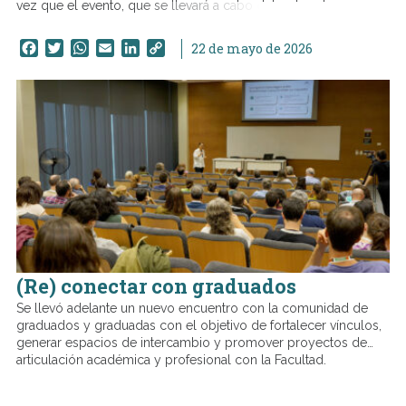
vez que el evento, que se llevará a cabo del 7 al 11 de
diciembre en México, estará dedicado a reconocer a una figura
destacada del área.
Facebook
Twitter
WhatsApp
Email
LinkedIn
Copy
22 de mayo de 2026
Link
(Re) conectar con graduados
Se llevó adelante un nuevo encuentro con la comunidad de
graduados y graduadas con el objetivo de fortalecer vínculos,
generar espacios de intercambio y promover proyectos de
articulación académica y profesional con la Facultad.