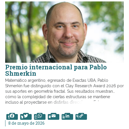
Premio internacional para Pablo
Shmerkin
Matemático argentino, egresado de Exactas UBA, Pablo
Shmerkin fue distinguido con el Clay Research Award 2026 por
sus aportes en geometría fractal. Sus resultados muestran
cómo la complejidad de ciertas estructuras se mantiene
incluso al proyectarse en distintas direcciones. Estos
desarrollos teóricos aportan nuevas herramientas para
comprender la relación entre distintas áreas de la matemática.
Facebook
Twitter
WhatsApp
Email
LinkedIn
Copy
Link
8 de mayo de 2026