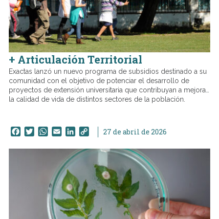
+ Articulación Territorial
Exactas lanzó un nuevo programa de subsidios destinado a su
comunidad con el objetivo de potenciar el desarrollo de
proyectos de extensión universitaria que contribuyan a mejorar
la calidad de vida de distintos sectores de la población.
Facebook
Twitter
WhatsApp
Email
LinkedIn
Copy
27 de abril de 2026
Link