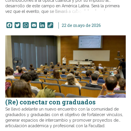
contribuciones a la óptica cuántica y por su impulso al
desarrollo de este campo en América Latina. Será la primera
vez que el evento, que se llevará a cabo del 7 al 11 de
diciembre en México, estará dedicado a reconocer a una figura
destacada del área.
Facebook
Twitter
WhatsApp
Email
LinkedIn
Copy
22 de mayo de 2026
Link
(Re) conectar con graduados
Se llevó adelante un nuevo encuentro con la comunidad de
graduados y graduadas con el objetivo de fortalecer vínculos,
generar espacios de intercambio y promover proyectos de
articulación académica y profesional con la Facultad.