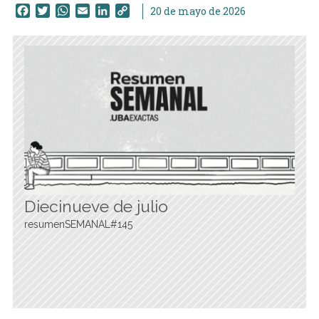
Facebook
Twitter
WhatsApp
Email
LinkedIn
Copy
20 de mayo de 2026
Link
Diecinueve de julio
resumenSEMANAL#145