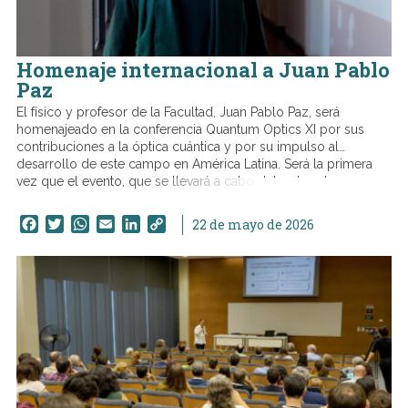
Homenaje internacional a Juan Pablo
Paz
El físico y profesor de la Facultad, Juan Pablo Paz, será
homenajeado en la conferencia Quantum Optics XI por sus
contribuciones a la óptica cuántica y por su impulso al
desarrollo de este campo en América Latina. Será la primera
vez que el evento, que se llevará a cabo del 7 al 11 de
diciembre en México, estará dedicado a reconocer a una figura
destacada del área.
Facebook
Twitter
WhatsApp
Email
LinkedIn
Copy
22 de mayo de 2026
Link