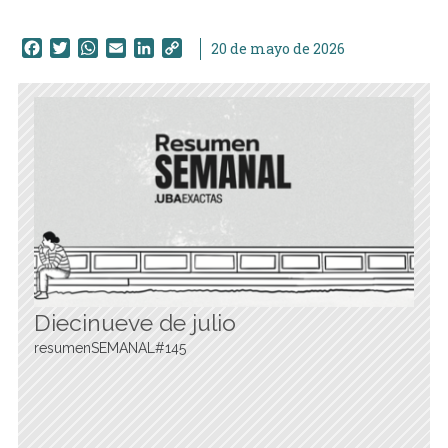
Facebook
Twitter
WhatsApp
Email
LinkedIn
Copy
20 de mayo de 2026
Link
Diecinueve de julio
resumenSEMANAL#145