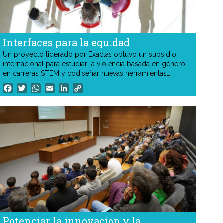
Interfaces para la equidad
Un proyecto liderado por Exactas obtuvo un subsidio
internacional para estudiar la violencia basada en género
en carreras STEM y codiseñar nuevas herramientas
digitales e institucionales que mejoren la prevención, el
Facebook
Twitter
WhatsApp
Email
LinkedIn
Copy
acompañamiento y las trayectorias académicas de
Link
mujeres y diversidades.
Potenciar la innovación y la