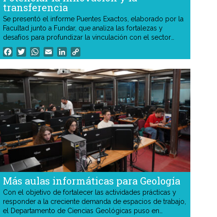
transferencia
Se presentó el informe Puentes Exactos, elaborado por la
Facultad junto a Fundar, que analiza las fortalezas y
desafíos para profundizar la vinculación con el sector
productivo. El trabajo sirvió de base para la creación de
Facebook
Twitter
WhatsApp
Email
LinkedIn
Copy
una nueva secretaría y para el diseño institucional del Polo
Link
Exactas.
Más aulas informáticas para Geología
Con el objetivo de fortalecer las actividades prácticas y
responder a la creciente demanda de espacios de trabajo,
el Departamento de Ciencias Geológicas puso en