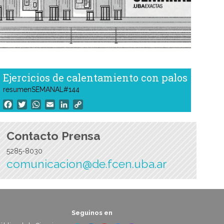
Ejercicios de calentamiento con palos
resumenSEMANAL#144
Facebook
Twitter
WhatsApp
Email
LinkedIn
Copy
Link
Contacto Prensa
5285-8030
comunicacion@de.fcen.uba.ar
Seguinos en