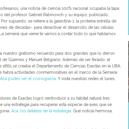
cortesanos, una noticia de ciencia 100% nacional ocupaba la tapa
go del profesor Gabriel Rabinovich y su equipo, publicado,
. Por supuesto, se refiere a la galectina-1, la proteína estrella de
iones de décadas– para desactivar el desarrollo de las células
 La semana que viene te vamos a contar todo lo que hablamos
 Va nuestro gratísimo recuerdo para dos grandes que lo dieron
guel de Güemes y Manuel Belgrano. Además de ser feriado, el
de 1865 se creaba el Departamento de Ciencias Exactas en la UBA,
e habrá actividades conmemorativas en el marco de la Semana
.
Acá podés ver el cronograma
. Y visitá nuestras redes el lunes,
ores de Exactas logró reintroducir a su hábitat natural tres
de una estrategia para recuperar esta especie de aves que se
gonia.
Acá, los detalles de la estrategia
. Qué noticia hermosa,