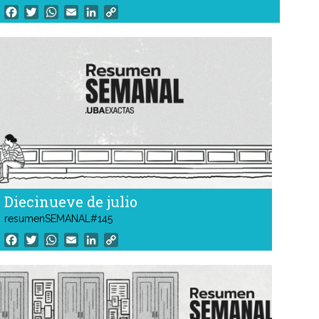
funcionamiento tres nuevas aulas informáticas equipadas
Facebook
Twitter
WhatsApp
Email
LinkedIn
Copy
con 66 computadoras. La iniciativa forma parte de un
Link
proyecto integral de la Facultad destinado a ampliar y
modernizar la infraestructura digital. Fue llevada a cabo de
manera conjunta por el Departamento y las secretarías
Académica, General y Técnica.
Diecinueve de julio
resumenSEMANAL#145
Facebook
Twitter
WhatsApp
Email
LinkedIn
Copy
Link