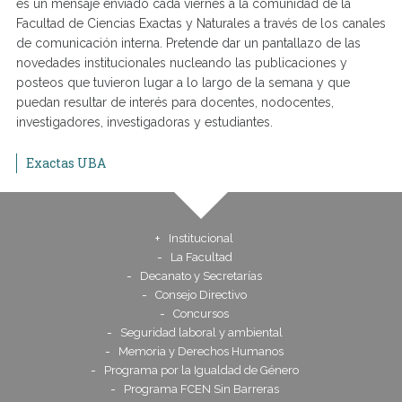
es un mensaje enviado cada viernes a la comunidad de la
Facultad de Ciencias Exactas y Naturales a través de los canales
de comunicación interna. Pretende dar un pantallazo de las
novedades institucionales nucleando las publicaciones y
posteos que tuvieron lugar a lo largo de la semana y que
puedan resultar de interés para docentes, nodocentes,
investigadores, investigadoras y estudiantes.
Exactas UBA
Institucional
La Facultad
Decanato y Secretarías
Consejo Directivo
Concursos
Seguridad laboral y ambiental
Memoria y Derechos Humanos
Programa por la Igualdad de Género
Programa FCEN Sin Barreras