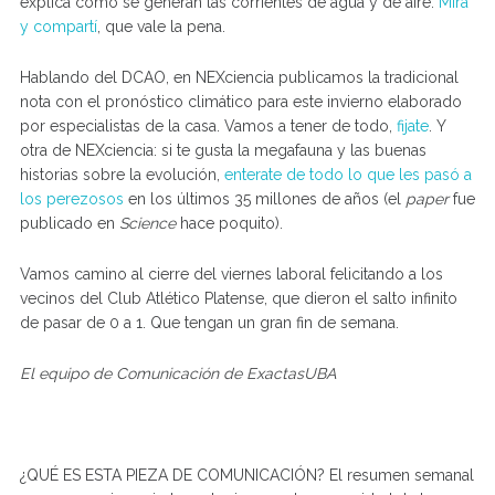
explica cómo se generan las corrientes de agua y de aire.
Mirá
y compartí
, que vale la pena.
Hablando del DCAO, en NEXciencia publicamos la tradicional
nota con el pronóstico climático para este invierno elaborado
por especialistas de la casa. Vamos a tener de todo,
fijate
. Y
otra de NEXciencia: si te gusta la megafauna y las buenas
historias sobre la evolución,
enterate de todo lo que les pasó a
los perezosos
en los últimos 35 millones de años (el
paper
fue
publicado en
Science
hace poquito).
Vamos camino al cierre del viernes laboral felicitando a los
vecinos del Club Atlético Platense, que dieron el salto infinito
de pasar de 0 a 1. Que tengan un gran fin de semana.
El equipo de Comunicación de ExactasUBA
¿QUÉ ES ESTA PIEZA DE COMUNICACIÓN? El resumen semanal