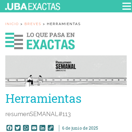
INICIO
>
BREVES
>
HERRAMIENTAS
Herramientas
resumenSEMANAL#113
Facebook
Twitter
WhatsApp
Email
LinkedIn
Copy
6 de junio de 2025