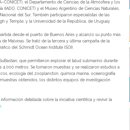
BA–CONICET), el Departamento de Ciencias de la Atmósfera y los
fía (IADO, CONICET) y el Museo Argentino de Ciencias Naturales,
Nacional del Sur. También participaron especialistas de las
gh y Temple, y la Universidad de la República, de Uruguay.
partida desde el puerto de Buenos Aires y alcanzó su punto más
a de Malvinas. Se trató de la tercera y última campaña de la
áfico del Schmidt Ocean Institute (SOI).
SuBastian, que permitieron explorar el talud submarino durante
os 4.000 metros. Se tomaron muestras y se realizaron estudios a
cos, ecología del zooplancton, química marina, oceanografía
 y muestras obtenidos, los distintos equipos de investigación
formación detallada sobre la iniciativa científica y revivir la
m
.