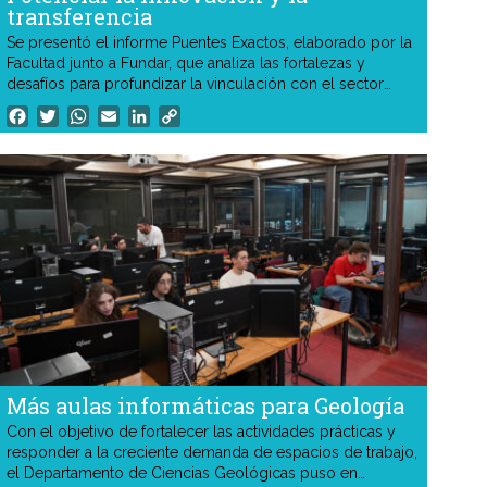
transferencia
Se presentó el informe Puentes Exactos, elaborado por la
Facultad junto a Fundar, que analiza las fortalezas y
desafíos para profundizar la vinculación con el sector
productivo. El trabajo sirvió de base para la creación de
Facebook
Twitter
WhatsApp
Email
LinkedIn
Copy
una nueva secretaría y para el diseño institucional del Polo
Link
Exactas.
Más aulas informáticas para Geología
Con el objetivo de fortalecer las actividades prácticas y
responder a la creciente demanda de espacios de trabajo,
el Departamento de Ciencias Geológicas puso en