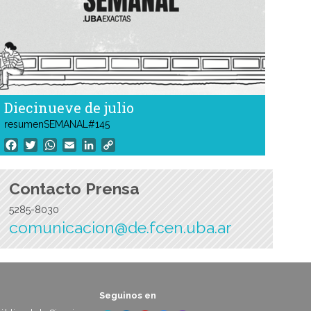
Diecinueve de julio
resumenSEMANAL#145
Facebook
Twitter
WhatsApp
Email
LinkedIn
Copy
Link
Contacto Prensa
5285-8030
comunicacion@de.fcen.uba.ar
Seguinos en