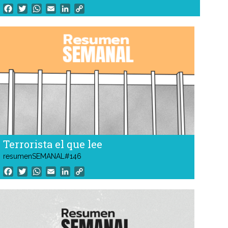
funcionamiento tres nuevas aulas informáticas equipadas
Facebook
Twitter
WhatsApp
Email
LinkedIn
Copy
con 66 computadoras. La iniciativa forma parte de un
Link
proyecto integral de la Facultad destinado a ampliar y
modernizar la infraestructura digital. Fue llevada a cabo de
manera conjunta por el Departamento y las secretarías
Académica, General y Técnica.
Terrorista el que lee
resumenSEMANAL#146
Facebook
Twitter
WhatsApp
Email
LinkedIn
Copy
Link