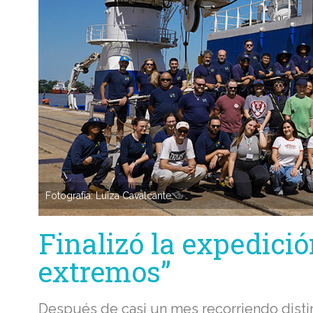
Fotografía: Luiza Cavalcante.
Finalizó la expedició
extremos”
Después de casi un mes recorriendo distint