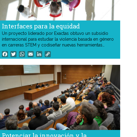
Interfaces para la equidad
Un proyecto liderado por Exactas obtuvo un subsidio
internacional para estudiar la violencia basada en género
en carreras STEM y codiseñar nuevas herramientas
digitales e institucionales que mejoren la prevención, el
Facebook
Twitter
WhatsApp
Email
LinkedIn
Copy
acompañamiento y las trayectorias académicas de
Link
mujeres y diversidades.
Potenciar la innovación y la