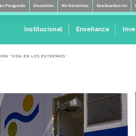
tes Posgrado
Docentes
No Docentes
Graduadas/os
Institucional
Enseñanza
Inve
CIÓN “VIDA EN LOS EXTREMOS”