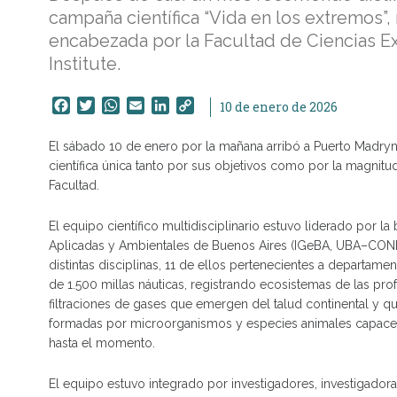
campaña científica “Vida en los extremos”, 
encabezada por la Facultad de Ciencias Ex
Institute.
Facebook
Twitter
WhatsApp
Email
LinkedIn
Copy
10 de enero de 2026
Link
El sábado 10 de enero por la mañana arribó a Puerto Madryn
científica única tanto por sus objetivos como por la magni
Facultad.
El equipo científico multidisciplinario estuvo liderado por la
Aplicadas y Ambientales de Buenos Aires (IGeBA, UBA–CONICE
distintas disciplinas, 11 de ellos pertenecientes a departamen
de 1.500 millas náuticas, registrando ecosistemas de las pro
filtraciones de gases que emergen del talud continental y 
formadas por microorganismos y especies animales capaces 
hasta el momento.
El equipo estuvo integrado por investigadores, investigadora