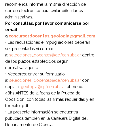
recomienda informe la misma dirección de
correo electrónico para evitar dificultades
administrativas.
Por consultas, por favor comunicarse por
email
a
concursosdocentes.geologia@gmail.com
• Las recusaciones e impugnaciones deberán
ser presentadas vía e-mail
a:
selecciones_docentes@de.fcen.uba.ar
dentro
de los plazos establecidos según
normativa vigente.
• Veedores: enviar su formulario
a:
selecciones_docentes@de.fcen.uba.ar
con
copia a:
geologia@ql.fcen.uba.ar
al menos
48hs ANTES de la fecha de la Prueba de
Oposición, con todas las firmas requeridas y en
formato .pdf.
• La presente información se encuentra
publicada también en la Cartelera Digital del
Departamento de Ciencias