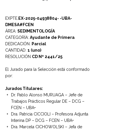
EXPTE.
EX-2025-04938804- -UBA-
DMESA#FCEN
ÁREA:
SEDIMENTOLOGÍA
CATEGORÍA:
Ayudante de Primera
DEDICACIÓN:
Parcial
CANTIDAD:
1 (uno)
RESOLUCIÓN
CD
Nº
2441/25
El Jurado para la Selección está conformado
por:
Jurados Titulares:
Dr. Pablo Alonso MURUAGA – Jefe de
Trabajos Prácticos Regular DE – DCG –
FCEN – UBA•
Dra. Patricia CICCIOLI – Profesora Adjunta
Interina DP – DCG – FCEN – UBA•
Dra. Marcela CICHOWOLSKI – Jefa de