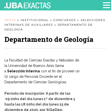
INICIO
>
INSTITUCIONAL
>
CONCURSOS
>
SELECCIONES
INTERINAS DE AUXILIARES
>
DEPARTAMENTO DE
GEOLOGÍA
Departamento de Geología
La Facultad de Ciencias Exactas y Naturales de
la Universidad de Buenos Aires llama
a
Selección Interina
con el fin de proveer un
(1) cargo de Personal Docente en el
Departamento de Ciencias Geológicas.
Período de inscripción: A
partir de las
09:00hs del
día
lunes 1º de diciembre y
hasta las 18:00hs del
día
lunes
15 de
diciembre de 2025
, por SiGeDep.