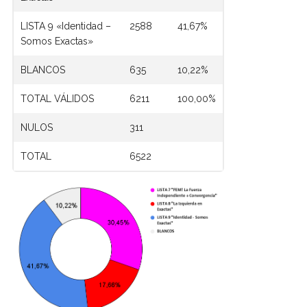
LISTA 9 «Identidad –
2588
41,67%
Somos Exactas»
BLANCOS
635
10,22%
TOTAL VÁLIDOS
6211
100,00%
NULOS
311
TOTAL
6522