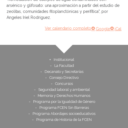
arsénico y glifosato: una aproximación a partir del estudio de
zeolitas, comunidades fitoplanctónicas y perifítica", por
Angeles Iriel Rodriguez.
Ver calendario completo
Google
iCal
Institucional
La Facultad
Decanato y Secretarías
Consejo Directivo
Concursos
Seguridad laboral y ambiental
Memoria y Derechos Humanos
Programa por la Igualdad de Género
Programa FCEN Sin Barreras
Programa Abordajes socioeducativos
Programa de Historia de la FCEN