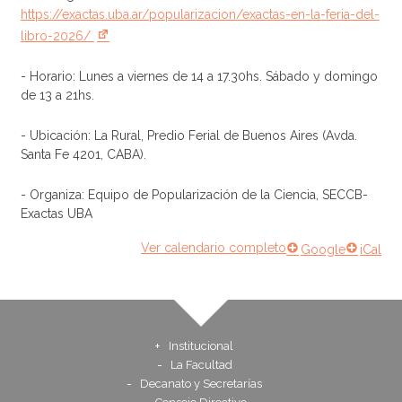
https://exactas.uba.ar/popularizacion/exactas-en-la-feria-del-
libro-2026/
- Horario: Lunes a viernes de 14 a 17.30hs. Sábado y domingo
de 13 a 21hs.
- Ubicación: La Rural, Predio Ferial de Buenos Aires (Avda.
Santa Fe 4201, CABA).
- Organiza: Equipo de Popularización de la Ciencia, SECCB-
Exactas UBA
Ver calendario completo
Google
iCal
Institucional
La Facultad
Decanato y Secretarías