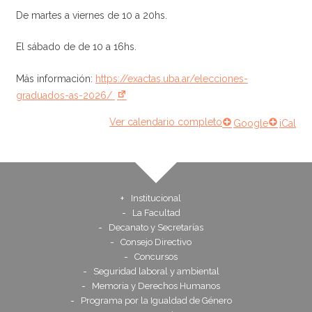
De martes a viernes de 10 a 20hs.
El sábado de de 10 a 16hs.
Más información:
https://exactas.uba.ar/elecciones-
graduados-as-2026/
Ver calendario completo
Google
iCal
Institucional
La Facultad
Decanato y Secretarías
Consejo Directivo
Concursos
Seguridad laboral y ambiental
Memoria y Derechos Humanos
Programa por la Igualdad de Género