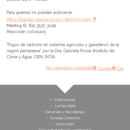
Para quienes no pueden acercarse:
https://exactas-uba.zoom.us/j/81535303249
Meeting ID: 815 3530 3249
Passcode: coloquios
"Flujos de carbono en sistemas agrícolas y ganaderos de la
región pampeana", por la Dra. Gabriela Posse (Instituto de
Clima y Agua. CIRN. INTA).
Ver calendario completo
Google
iCal
Institucional
La Facultad
Decanato y Secretarías
Consejo Directivo
Concursos