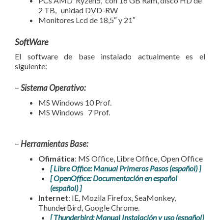
PCs AMD Ryzen5, con 16 GB Ram, disco HD de
2 TB, unidad DVD-RW
Monitores Lcd de 18,5″ y 21″
SoftWare
El software de base instalado actualmente es el
siguiente:
–
Sistema Operativo:
MS Windows 10 Prof.
MS Windows 7 Prof.
–
Herramientas Base:
Ofimática
: MS Office, Libre Office, Open Office
[ Libre Office: Manual Primeros Pasos (español) ]
[ OpenOffice: Documentación en español
(español) ]
Internet
: IE, Mozila Firefox, SeaMonkey,
ThunderBird, Google Chrome.
[ Thunderbird: Manual Instalación y uso (español)