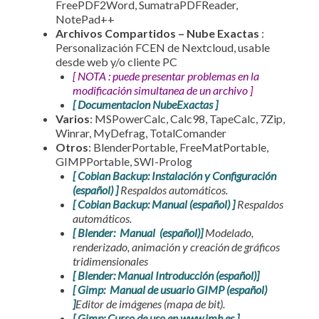
FreePDF2Word, SumatraPDFReader,
NotePad++
Archivos Compartidos – Nube Exactas
:
Personalización FCEN de Nextcloud, usable
desde web y/o cliente PC
[ NOTA : puede presentar problemas en la
modificación simultanea de un archivo ]
[ Documentacion NubeExactas ]
Varios
: MSPowerCalc, Calc98, TapeCalc, 7Zip,
Winrar, MyDefrag, TotalComander
Otros
: BlenderPortable, FreeMatPortable,
GIMPPortable, SWI-Prolog
[ Cobian Backup: Instalación y Configuración
(español) ]
Respaldos automáticos.
[ Cobian Backup: Manual (español) ]
Respaldos
automáticos.
[ Blender: Manual (español)]
Modelado,
renderizado, animación y creación de gráficos
tridimensionales
[ Blender: Manual Introducción (español)]
[ Gimp: Manual de usuario GIMP (español)
]
Editor de imágenes (mapa de bit).
[ Gimp: Curso de uso en www.imh.es ]