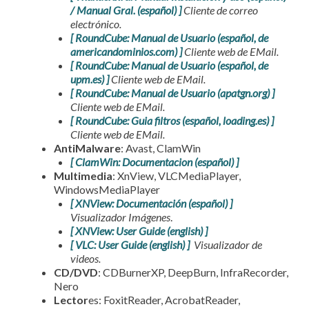
/ Manual Gral. (español) ]
Cliente de correo
electrónico.
[ RoundCube: Manual de Usuario (español, de
americandominios.com) ]
Cliente web de EMail.
[ RoundCube: Manual de Usuario (español, de
upm.es) ]
Cliente web de EMail.
[ RoundCube: Manual de Usuario (apatgn.org) ]
Cliente web de EMail.
[ RoundCube: Guia filtros (español, loading.es) ]
Cliente web de EMail.
AntiMalware
: Avast, ClamWin
[ ClamWin: Documentacion (español) ]
Multimedia
: XnView, VLCMediaPlayer,
WindowsMediaPlayer
[ XNView: Documentación (español) ]
Visualizador Imágenes
.
[ XNView: User Guide (english) ]
[ VLC: User Guide (english) ]
Visualizador de
videos.
CD/DVD
: CDBurnerXP, DeepBurn, InfraRecorder,
Nero
Lector
es: FoxitReader, AcrobatReader,