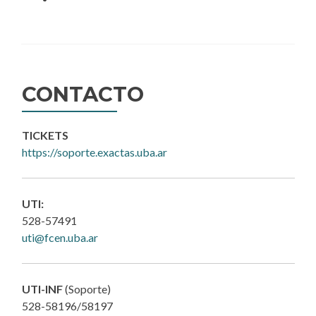
CONTACTO
TICKETS
https://soporte.exactas.uba.ar
UTI:
528-57491
uti@fcen.uba.ar
UTI-INF
(Soporte)
528-58196/58197