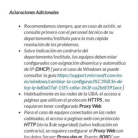
Aclaraciones Adicionales
Recomendamos siempre, que en caso de existir, se
consulte primero con el personal técnico de su
departamento/instituto para la más rápida
resolución de los problemas.
Salvo indicación en contrario del
departamento/instituto, los equipos deben estar
configurados con asignación dinamica y automática
de IP (
DHCP
) [ para el caso de Windows se puede
consultar la guía
https://support.microsoft.com/es-
es/windows/cambiar-la-configuraci%C3%B3n-de-
tcp-ip-bd0a07af-15f5-cd6a-363f-ca2b6f391ace
]
Habitualmente en las redes de la UBA. el acceso a
páginas que utilicen el protocolo
HTTPS
, no
requieren tener configurado
Proxy Web
.
Para el caso de equipos conectados en las redes
cableadas, el acceso a paginas web con protocolo
HTTP
(sin la
S
de seguridad) (salvo indicación en
contrario), se requiere configurar el
Proxy Web
con
los datos Server
: Proxy.uba.ar
Puerto:
8080
[ ver