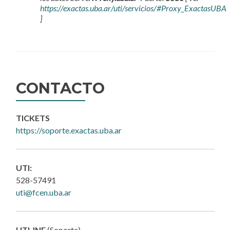
https://exactas.uba.ar/uti/servicios/#Proxy_ExactasUBA
]
CONTACTO
TICKETS
https://soporte.exactas.uba.ar
UTI:
528-57491
uti@fcen.uba.ar
UTI-INF
(Soporte)