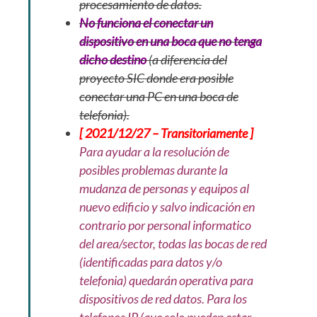
procesamiento de datos.
No funciona el conectar un
dispositivo en una boca que no tenga
dicho destino
(a diferencia del
proyecto SIC donde era posible
conectar una PC en una boca de
telefonia).
[ 2021/12/27 – Transitoriamente ]
Para ayudar a la resolución de
posibles problemas durante la
mudanza de personas y equipos al
nuevo edificio y salvo indicación en
contrario por personal informatico
del area/sector, todas las bocas de red
(identificadas para datos y/o
telefonia) quedarán operativa para
dispositivos de red datos. Para los