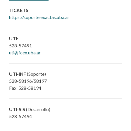
TICKETS
https://soporte.exactas.uba.ar
UTI:
528-57491
uti@fcen.uba.ar
UTI-INF
(Soporte)
528-58196/58197
Fax: 528-58194
UTI-SIS
(Desarrollo)
528-57494