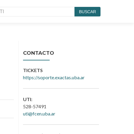
BUSCAR
CONTACTO
TICKETS
https://soporte.exactas.uba.ar
UTI:
528-57491
uti@fcen.uba.ar