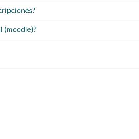
cripciones?
l (moodle)?