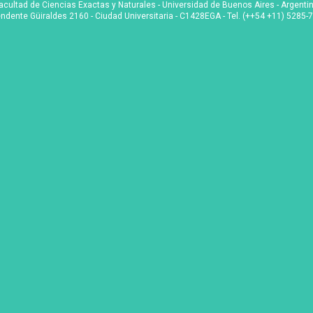
acultad de Ciencias Exactas y Naturales - Universidad de Buenos Aires - Argenti
endente Güiraldes 2160 - Ciudad Universitaria - C1428EGA - Tel. (++54 +11) 5285-