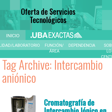
Oferta de Servicios
Tecnológicos
INICIO
ILIDAD/LABORATORIO
FUNCIÓN/
DEPENDENCIA
SOB
ÁREA
LO
CENT
Tag Archive: Intercambio
D
SERVI
aniónico
Cromatografía de
Intercambio Iónico en