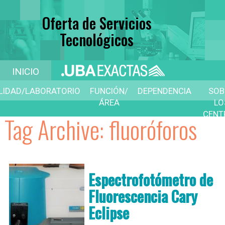
Oferta de Servicios
Tecnológicos
INICIO
ILIDAD/LABORATORIO
FUNCIÓN/
DEPENDENCIA
SOB
ÁREA
LO
CENT
Tag Archive: fluoróforos
D
SERVI
Espectrofotómetro de
Fluorescencia Cary
Eclipse