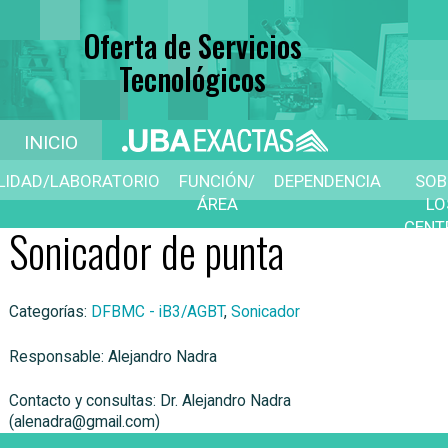
Oferta de Servicios
Tecnológicos
INICIO
ILIDAD/LABORATORIO
FUNCIÓN/
DEPENDENCIA
SOB
ÁREA
LO
CENT
Sonicador de punta
D
SERVI
Categorías:
DFBMC - iB3/AGBT
,
Sonicador
Responsable: Alejandro Nadra
Contacto y consultas: Dr. Alejandro Nadra
(alenadra@gmail.com)