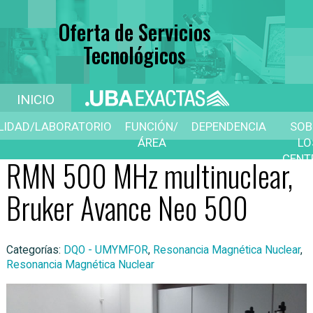
Oferta de Servicios
Tecnológicos
INICIO
ILIDAD/LABORATORIO
FUNCIÓN/
DEPENDENCIA
SOB
ÁREA
LO
CENT
RMN 500 MHz multinuclear,
D
SERVI
Bruker Avance Neo 500
Categorías:
DQO - UMYMFOR
,
Resonancia Magnética Nuclear
,
Resonancia Magnética Nuclear