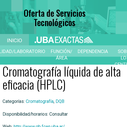
Oferta de Servicios
Tecnológicos
INICIO
ILIDAD/LABORATORIO
FUNCIÓN/
DEPENDENCIA
SOB
ÁREA
LO
CENT
Cromatografía líquida de alta
D
SERVI
eficacia (HPLC)
Categorías:
Cromatografía
,
DQB
Disponibilidad/horarios: Consultar
Web:
http://www.qb.fcen.uba.ar/